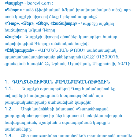
«Կայքէջ» -
barevik.am :
«Գնորդ» -
անձ (ֆիզիկական և/կամ իրավաբանական անձ), որը
սույն կայքէջի միջոցով ձեռք է բերում ապրանք:
«Դուք», «Ձեր», «Ձեզ», «Հաճախորդ» -
Կայքէջը այցելող
հաճախորդ և/կամ Գնորդ։
«Հաշիվ»
- Կայքէջի միջոցով գնումներ կատարելու համար
ակտիվացված Գնորդի անձնական հաշիվ:
«Ընկերություն»
- «ԱՐՄԵՆՅԱՆ ԹՈՅՍ» սահմանափակ
պատասխանատվությամբ ընկերություն (ՀՎՀՀ՝ 01309016,
գրանցման հասցեն՝ ՀՀ, Երևան, Աջափնյակ, Մելքումովի, 50/1)։
1. ԳԱՂՏՆԻՈՒԹՅԱՆ ՔԱՂԱՔԱԿԱՆՈՒԹՅՈՒՆ
1.1.
Կայքէջն օգտագործելով Դուք համաձայնում եք
տվյալների հավաքագրման և օգտագործման՝ այս
քաղաքականությամբ սահմանված կարգին:
1.2.
Սույն կանոնների իմաստով «Գաղտնիության
քաղաքականությունը» իր մեջ ներառում է տեղեկատվության
հավաքագրման, մշակման և օգտագործման կարգը և
սահմանները։
1.3.
Ձեզ առաջարկվող ապրանքների տրամադրումն առավել