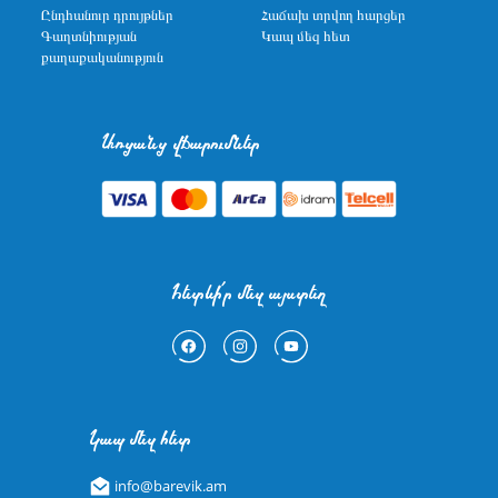
Ընդհանուր դրույթներ
Հաճախ տրվող հարցեր
Գաղտնիության
Կապ մեզ հետ
քաղաքականություն
Առցանց վճարումներ
Հետևի՛ր մեզ այստեղ
Կապ մեզ հետ
info@barevik.am