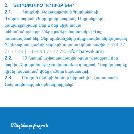
2. ԵԶՐԱՓԱԿԻՉ ԴՐՈՒՅԹՆԵՐ
2.1.
Կայքէջի, Օգտագործման Պայմանների,
Գաղտնիության Քաղաքականության, Ապրանքների
կապակցությամբ Ձեր և մեր միջև առկա
անհամաձայնությունները լուծելու նպատակով Դուք
համաձայնում ենք Ձեր պահանջները սկզբնապես ներկայացնել
Ընկերության Հաճախորդների սպասարկման բաժին
(
+374 77
77 77 78 | +374 93 77 77 78
,
info@barevik.am)։
2.2.
10 (տասը) աշխատանքային օրվա ընթացքում մեր
կողմից Ձեր պահանջը չբավարարելու դեպքում, Դուք կարող եք
դիմել դատարան՝ վեճը լուծելու նպատակով։
2.3.
Ծագած վեճերի համար կիրառելի է Հայաստանի
Հանրապետության օրենսդրությունը:
Տեղեկատվություն