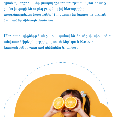
գիտե՞ս, փոքրիկ, մեր խաղալիքները սովորական չեն․ նրանք
շա՜տ խելացի են ու քեզ բազմաթիվ հետաքրքիր
պատմություններ կպատմեն։ Դու կարող ես խաղալ ու սովորել
նոր բաներ միևնույն ժամանակ։
Մեր խաղալիքները նաև շատ ապահով են․ նրանք փափուկ են ու
անվնաս։ Սիրելի՛ փոքրիկ, վստահ ենք՝ դու և Barevik
խաղալիքները շատ լավ ընկերներ կդառնաք։