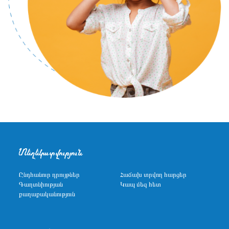
Տեղեկատվություն
Ընդհանուր դրույթներ
Հաճախ տրվող հարցեր
Գաղտնիության
Կապ մեզ հետ
քաղաքականություն