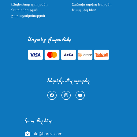
Ընդհանուր դրույթներ
Հաճախ տրվող հարցեր
Գաղտնիության
Կապ մեզ հետ
քաղաքականություն
Առցանց վճարումներ
Հետևի՛ր մեզ այստեղ
Կապ մեզ հետ
info@barevik.am