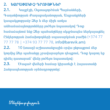
2. ԵԶՐԱՓԱԿԻՉ ԴՐՈՒՅԹՆԵՐ
2.1.
Կայքէջի, Օգտագործման Պայմանների,
Գաղտնիության Քաղաքականության, Ապրանքների
կապակցությամբ Ձեր և մեր միջև առկա
անհամաձայնությունները լուծելու նպատակով Դուք
համաձայնում ենք Ձեր պահանջները սկզբնապես ներկայացնել
Ընկերության Հաճախորդների սպասարկման բաժին
(
+374 77
77 77 78 | +374 93 77 77 78
,
info@barevik.am)։
2.2.
10 (տասը) աշխատանքային օրվա ընթացքում մեր
կողմից Ձեր պահանջը չբավարարելու դեպքում, Դուք կարող եք
դիմել դատարան՝ վեճը լուծելու նպատակով։
2.3.
Ծագած վեճերի համար կիրառելի է Հայաստանի
Հանրապետության օրենսդրությունը:
Տեղեկատվություն