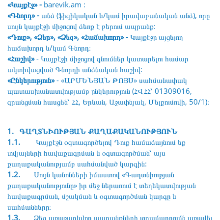
«Կայքէջ» -
barevik.am :
«Գնորդ» -
անձ (ֆիզիկական և/կամ իրավաբանական անձ), որը
սույն կայքէջի միջոցով ձեռք է բերում ապրանք:
«Դուք», «Ձեր», «Ձեզ», «Հաճախորդ» -
Կայքէջը այցելող
հաճախորդ և/կամ Գնորդ։
«Հաշիվ»
- Կայքէջի միջոցով գնումներ կատարելու համար
ակտիվացված Գնորդի անձնական հաշիվ:
«Ընկերություն»
- «ԱՐՄԵՆՅԱՆ ԹՈՅՍ» սահմանափակ
պատասխանատվությամբ ընկերություն (ՀՎՀՀ՝ 01309016,
գրանցման հասցեն՝ ՀՀ, Երևան, Աջափնյակ, Մելքումովի, 50/1)։
1. ԳԱՂՏՆԻՈՒԹՅԱՆ ՔԱՂԱՔԱԿԱՆՈՒԹՅՈՒՆ
1.1.
Կայքէջն օգտագործելով Դուք համաձայնում եք
տվյալների հավաքագրման և օգտագործման՝ այս
քաղաքականությամբ սահմանված կարգին:
1.2.
Սույն կանոնների իմաստով «Գաղտնիության
քաղաքականությունը» իր մեջ ներառում է տեղեկատվության
հավաքագրման, մշակման և օգտագործման կարգը և
սահմանները։
1.3.
Ձեզ առաջարկվող ապրանքների տրամադրումն առավել