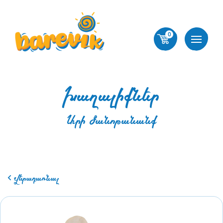
0
Խաղալիքներ
Արի ծանոթանանք
Վերադառնալ