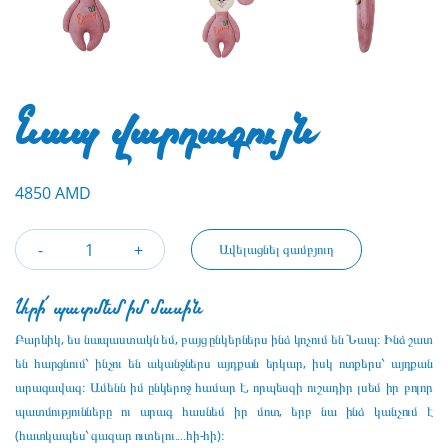
Նապ վարդագույն
4850 AMD
Ավելացնել զամբյուղ
Արի՛ պատմեմ իմ մասին
Բարևիկ, ես նապաստակն եմ, բայց ընկերներս ինձ կոչում են Նապ։ Ինձ շատ
են հարցնում՝ ինչու են ականջներս այդքան երկար, իսկ ոտքերս՝ այդքան
արագավազ։ Ամենն իմ ընկերոջ համար է, որպեսզի ուշադիր լսեմ իր բոլոր
պատմությունները ու արագ հասնեմ իր մոտ, երբ նա ինձ կանչում է
(հատկապես՝ գազար ուտելու․․․․հի-հի)։