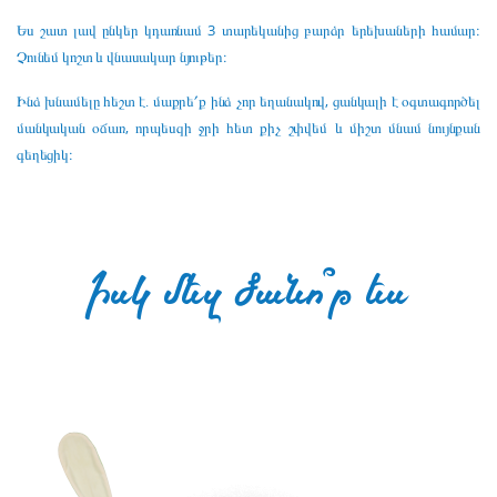
Ես շատ լավ ընկեր կդառնամ 3 տարեկանից բարձր երեխաների համար։
Չունեմ կոշտ և վնասակար նյութեր։
Ինձ խնամելը հեշտ է․ մաքրե՛ք ինձ չոր եղանակով, ցանկալի է օգտագործել
մանկական օճառ, որպեսզի ջրի հետ քիչ շփվեմ և միշտ մնամ նույնքան
գեղեցիկ։
Իսկ մեզ ծանո՞թ ես