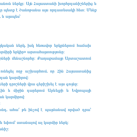
նանուն ներկը։ Այն Հայաստանի խորհրդանիշներից և
դիր պետք է ծանոթանա այս որդատեսակի հետ։ Մենք
 և այսպես՝
յկական ներկ, իսկ հեռավոր երկրներում հաճախ
րմիրի երկիր» արտահայտությունը։
րների մենաշնորհը։
Քաղաքամայր Արտաշատում
ւնեցել ողջ աշխարհում, որ Հին Հայաստանից
րդան կարմիրով։
 դրոշների վրա գերիշխել է այս գույնը։
ին և միջին դարերում Արևելքի և Եվրոպայի
ան կարմիրով։
։
ւնդ, ահա՛ թե ինչով է պայմանավ որված դրա՝
 եփում՝ ստանալով ալ կարմիր ներկ։
անիշ։