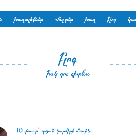
ն
Խաղալիքներ
Մուլտեր
Խաղ
Բլոգ
Կա
Բլոգ
Իսկ դու գիտե՞ս
10 փաստ՝ որդան կարմիրի մասին