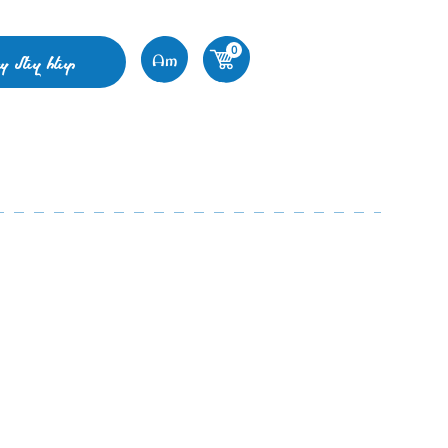
0
պ մեզ հետ
Am